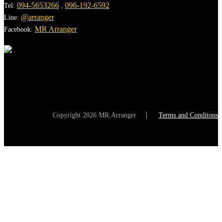
094-5653266
096-192-6592
Tel:
,
@arranger
Line:
MR Arranger
Facebook:
Mr.Arranger
Learn from World-Class Instructors
Copyright 2026 MR.Arranger
Terms and Conditons