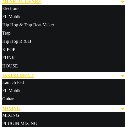
MUSICAL GENRE
Electronic
FL Mobile
Hip Hop & Trap Beat Maker
Trap
Hip Hop R & B
K POP
FUNK
HOUSE
INSTRUMENT
Launch Pad
FL Mobile
Guitar
MIXING
MIXING
PLUGIN MIXING