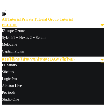
All Tutorial
Private Tutorial
Group Tutorial
PLUGIN
IZotope Ozone
Sylenth1 + Nexus 2 + Serum
Melodyne
Captain Plugin
สอนใช้งานโปรแกรมทำเพลง DAW (มือใหม่)
FL Studio
Sibelius
Logic Pro
Ableton Live
Pro tools
Studio One