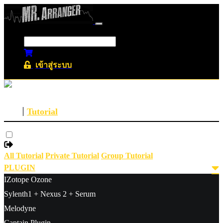
เข้าสู่ระบบ
Tutorial
All Tutorial
Private Tutorial
Group Tutorial
PLUGIN
IZotope Ozone
Sylenth1 + Nexus 2 + Serum
Melodyne
Captain Plugin