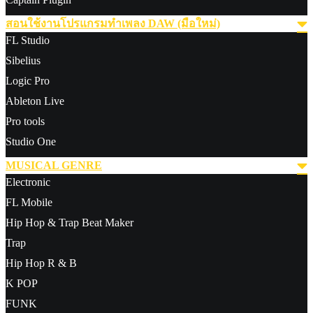
สอนใช้งานโปรแกรมทำเพลง DAW (มือใหม่)
FL Studio
Sibelius
Logic Pro
Ableton Live
Pro tools
Studio One
MUSICAL GENRE
Electronic
FL Mobile
Hip Hop & Trap Beat Maker
Trap
Hip Hop R & B
K POP
FUNK