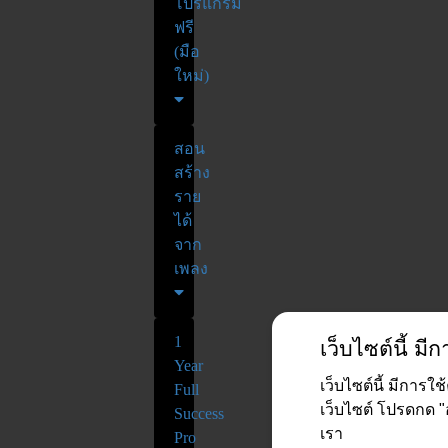
โปรแกรม
ฟรี
(มือ
ใหม่)
สอน
สร้าง
ราย
ได้
จาก
เพลง
1
เว็บไซต์นี้ มีก
Year
เว็บไซต์นี้ มีการใ
Full
เว็บไซต์ โปรดกด
Success
เรา
Pro