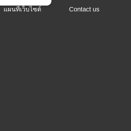
แผนที่เว็บไซต์
Contact us
BLOG
SHOP
ติดต่อเรา
แจ้ง
Address:
Sukhumvit101
Bangkok 10260
ชำระเงิน
Email:
mrarrangerthailand@gmail.com
094-5653266
096-192-
Tel:
,
6592
@arranger
Line:
MR Arranger
Facebook:
ms and Conditons