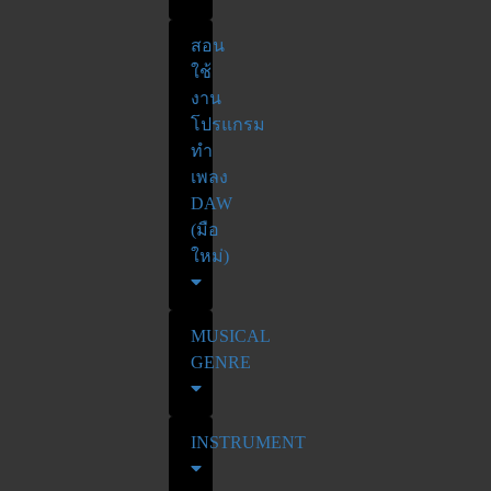
สอน
ใช้
งาน
โปรแกรม
ทำ
เพลง
DAW
(มือ
ใหม่)
MUSICAL
GENRE
INSTRUMENT