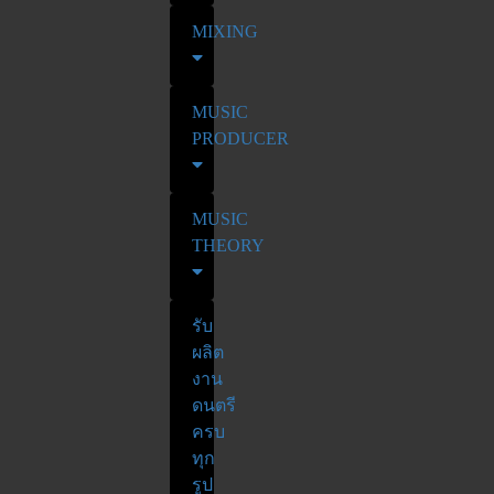
MIXING
MUSIC
PRODUCER
MUSIC
THEORY
รับ
ผลิต
งาน
ดนตรี
ครบ
ทุก
รูป