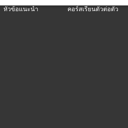
หัวข้อแนะนำ
คอร์สเรียนตัวต่อตัว
ขายดนตรี
FUNK
Ableton Push 2 Private Trainer
SONGWRITER
Trap
Course
Max For Live Private
Trainer Course
FL Studio
Private Trainer Course (เรียน
ตัวต่อตัว)
Tonality Music
Theory Private Trainer Course
Ter
Copyright 2026 MR.Arranger