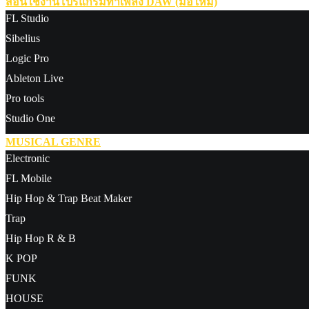
สอนใช้งานโปรแกรมทำเพลง DAW (มือใหม่)
FL Studio
Sibelius
Logic Pro
Ableton Live
Pro tools
Studio One
MUSICAL GENRE
Electronic
FL Mobile
Hip Hop & Trap Beat Maker
Trap
Hip Hop R & B
K POP
FUNK
HOUSE