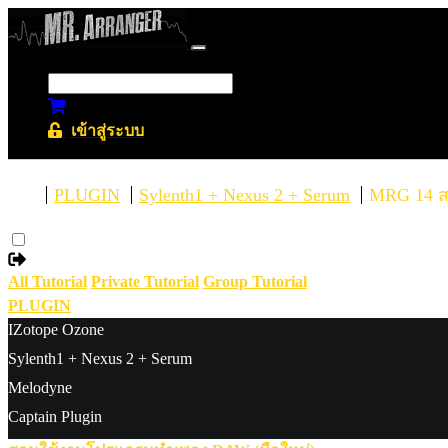
เข้าสู่ระบบ
PLUGIN
Sylenth1 + Nexus 2 + Serum
MRG 14 สอ
All Tutorial
Private Tutorial
Group Tutorial
PLUGIN
IZotope Ozone
Sylenth1 + Nexus 2 + Serum
Melodyne
Captain Plugin