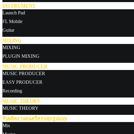
INSTRUMENT
Launch Pad
FL Mobile
Guitar
MIXING
MIXING
PLUGIN MIXING
MUSIC PRODUCER
MUSIC PRODUCER
EASY PRODUCER
Recording
MUSIC THEORY
MUSIC THEORY
รับผลิตงานดนตรีครบทุกรูปแบบ
Mix