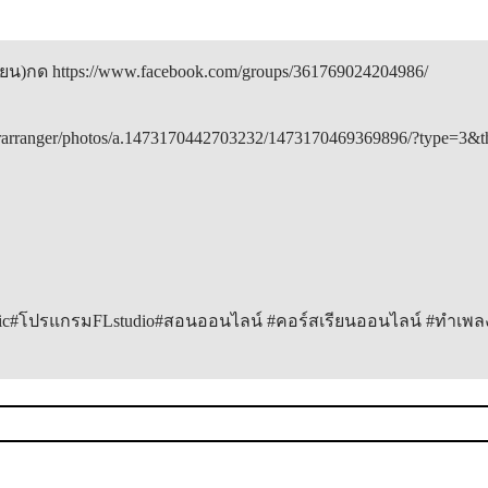
ยน)กด https://www.facebook.com/groups/361769024204986/

rarranger/photos/a.1473170442703232/1473170469369896/?type=3&the
ogic#โปรแกรมFLstudio#สอนออนไลน์ #คอร์สเรียนออนไลน์ #ทำเพลง